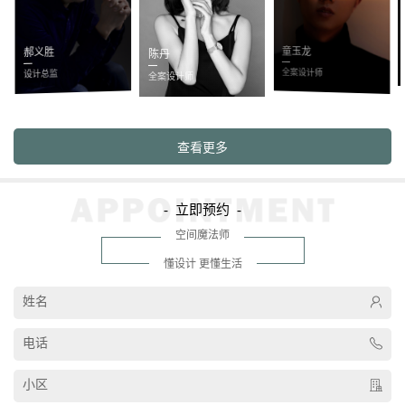
童玉龙
郝义胜
陈丹
全案设计师
设计总监
全案设计师
- 立即预约 -
空间魔法师
懂设计 更懂生活
姓名
电话
小区