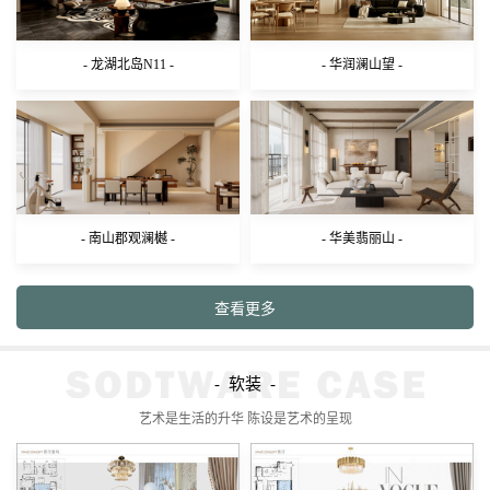
- 龙湖北岛N11 -
- 华润澜山望 -
- 南山郡观澜樾 -
- 华美翡丽山 -
- 软装 -
艺术是生活的升华 陈设是艺术的呈现